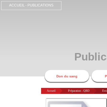
ACCUEIL - PUBLICATIONS
Public
Don du sang
P
Accueil
>
Préparation - QBD
>
Evol