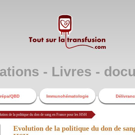
ations - Livres - do
répa/QBD
Immunohématologie
Délivran
ution de la politique du don de sang en France pour les HSH
Evolution de la politique du don de san