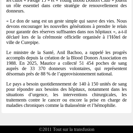
les clubs « Pledge 15 » et « Young Blood Donors Club » jouent
un rôle essentiel dans cette stratégie de renouvellement des
donneurs.
« Le don de sang est un geste simple qui sauve des vies. Nous
devons encourager les nouvelles générations à prendre le relais
pour garantir des réserves suffisantes dans nos hôpitaux », a-t-il
déclaré lors de la cérémonie officielle organisée à l’Hôtel de
ville de Curepipe.
Le ministre de la Santé, Anil Bachoo, a rappelé les progrès
accomplis depuis la création de la Blood Donors Association en
1988. En 2025, Maurice a collecté 51 454 poches de sang
auprès de 33 370 donneurs volontaires, qui représentent
désormais près de 88 % de l’approvisionnement national.
Le pays a besoin quotidiennement de 140 à 150 unités de sang
pour répondre aux besoins des hôpitaux, notamment dans les
situations d’urgence, les interventions chirurgicales, les
traitements contre le cancer ou encore la prise en charge de
maladies chroniques comme la thalassémie et l’hémophilie.
©2011
Tout sur la transfusion