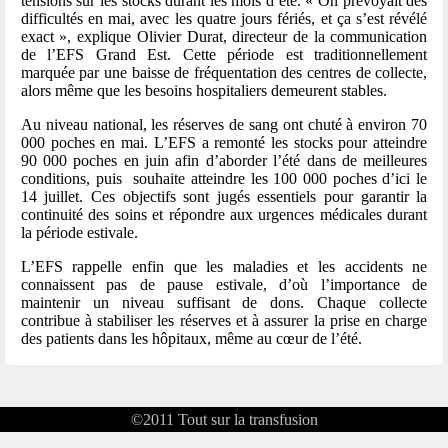
tensions sur les stocks durant les mois d’été. « On prévoyait des
difficultés en mai, avec les quatre jours fériés, et ça s’est révélé
exact », explique Olivier Durat, directeur de la communication
de l’EFS Grand Est. Cette période est traditionnellement
marquée par une baisse de fréquentation des centres de collecte,
alors même que les besoins hospitaliers demeurent stables.
Au niveau national, les réserves de sang ont chuté à environ 70
000 poches en mai. L’EFS a remonté les stocks pour atteindre
90 000 poches en juin afin d’aborder l’été dans de meilleures
conditions, puis souhaite atteindre les 100 000 poches d’ici le
14 juillet. Ces objectifs sont jugés essentiels pour garantir la
continuité des soins et répondre aux urgences médicales durant
la période estivale.
L’EFS rappelle enfin que les maladies et les accidents ne
connaissent pas de pause estivale, d’où l’importance de
maintenir un niveau suffisant de dons. Chaque collecte
contribue à stabiliser les réserves et à assurer la prise en charge
des patients dans les hôpitaux, même au cœur de l’été.
©2011
Tout sur la transfusion