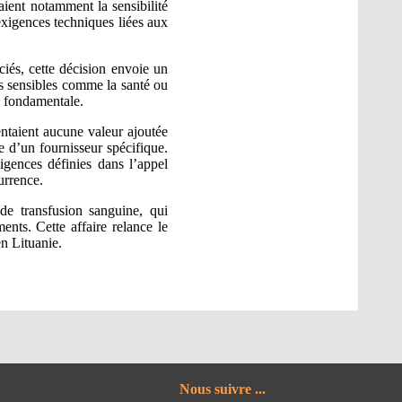
aient notamment la sensibilité
exigences techniques liées aux
iés, cette décision envoie un
rs sensibles comme la santé ou
e fondamentale.
ntaient aucune valeur ajoutée
e d’un fournisseur spécifique.
igences définies dans l’appel
currence.
de transfusion sanguine, qui
ents. Cette affaire relance le
n Lituanie.
Nous suivre ...