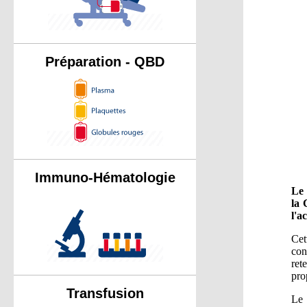
Préparation - QBD
Immuno-Hématologie
Le 
la 
l'a
Cet
con
ret
pro
Transfusion
Le 