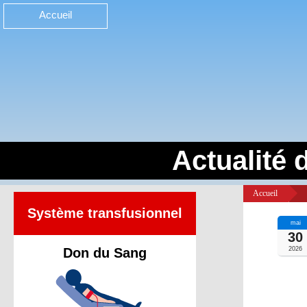
Accueil
Actualité 
Accueil
>
Système transfusionnel
mai
30
Don du Sang
2026