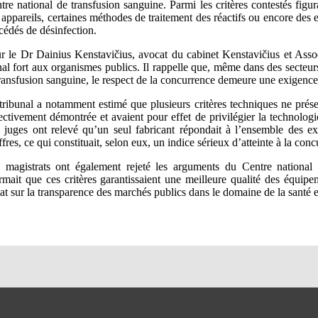
tre national de transfusion sanguine. Parmi les critères contestés figur
 appareils, certaines méthodes de traitement des réactifs ou encore des 
cédés de désinfection.
r le Dr Dainius Kenstavičius, avocat du cabinet Kenstavičius et Assoc
nal fort aux organismes publics. Il rappelle que, même dans des secteu
transfusion sanguine, le respect de la concurrence demeure une exigenc
tribunal a notamment estimé que plusieurs critères techniques ne prése
ectivement démontrée et avaient pour effet de privilégier la technologi
 juges ont relevé qu’un seul fabricant répondait à l’ensemble des ex
ffres, ce qui constituait, selon eux, un indice sérieux d’atteinte à la con
 magistrats ont également rejeté les arguments du Centre national 
irmait que ces critères garantissaient une meilleure qualité des équipem
at sur la transparence des marchés publics dans le domaine de la santé e