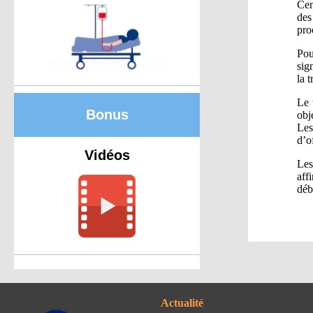
Cen
des
pro
Pou
sig
la 
Le 
Bonus
obj
Les
d’o
Vidéos
Les
aff
déb
Actualité