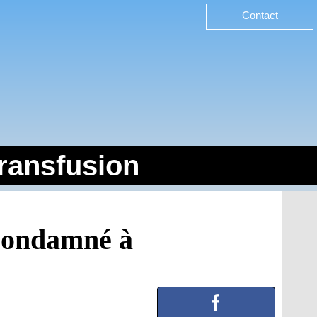
Contact
transfusion
condamné à