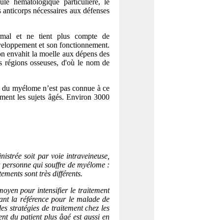
e hématologique particulière, le
s anticorps nécessaires aux défenses
rmal et ne tient plus compte de
éveloppement et son fonctionnement.
tion envahit la moelle aux dépens des
urs régions osseuses, d'où le nom de
e du myélome n’est pas connue à ce
rement les sujets âgés. Environ 3000
istrée soit par voie intraveineuse,
la personne qui souffre de myélome :
itements sont très différents.
moyen pour intensifier le traitement
ant la référence pour le malade de
es stratégies de traitement chez les
ent du patient plus âgé est aussi en