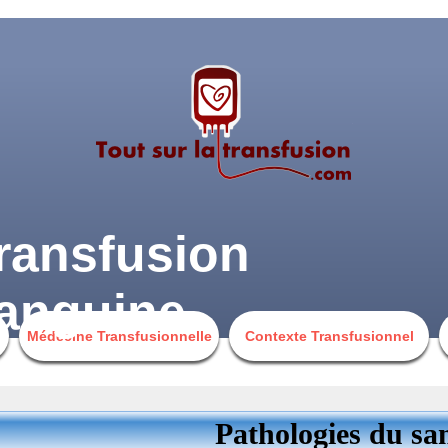
ransfusion
anguine
Médecine Transfusionnelle
Contexte Transfusionnel
Pathologies du sa