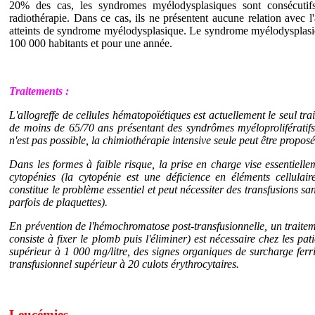
20% des cas, les syndromes myélodysplasiques sont consécutif
radiothérapie. Dans ce cas, ils ne présentent aucune relation avec l
atteints de syndrome myélodysplasique. Le syndrome myélodysplasi
100 000 habitants et pour une année.
Traitements :
L'allogreffe de cellules hématopoïétiques est actuellement le seul tra
de moins de 65/70 ans présentant des syndrômes myéloprolifératifs 
n'est pas possible, la chimiothérapie intensive seule peut être propos
Dans les formes à faible risque, la prise en charge vise essentielle
cytopénies (la cytopénie est une déficience en éléments cellulair
constitue le problème essentiel et peut nécessiter des transfusions sa
parfois de plaquettes).
En prévention de l'hémochromatose post-transfusionnelle, un traiteme
consiste à fixer le plomb puis l'éliminer) est nécessaire chez les pat
supérieur à 1 000 mg/litre, des signes organiques de surcharge fer
transfusionnel supérieur à 20 culots érythrocytaires.
Leucémies