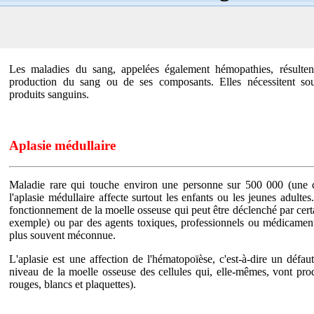
Les maladies du sang, appelées également hémopathies, résulten
production du sang ou de ses composants. Elles nécessitent souve
produits sanguins.
Aplasie médullaire
Maladie rare qui touche environ une personne sur 500 000 (une 
l'aplasie médullaire affecte surtout les enfants ou les jeunes adultes
fonctionnement de la moelle osseuse qui peut être déclenché par certai
exemple) ou par des agents toxiques, professionnels ou médicament
plus souvent méconnue.
L'aplasie est une affection de l'hématopoïèse, c'est-à-dire un défa
niveau de la moelle osseuse des cellules qui, elle-mêmes, vont prod
rouges, blancs et plaquettes).