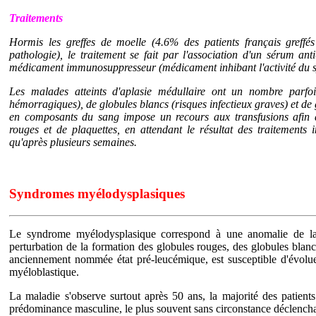
Traitements
Hormis les greffes de moelle (4.6% des patients français greffés
pathologie), le traitement se fait par l'association d'un sérum ant
médicament immunosuppresseur (médicament inhibant l'activité du s
Les malades atteints d'aplasie médullaire ont un nombre parfoi
hémorragiques), de globules blancs (risques infectieux graves) et de 
en composants du sang impose un recours aux transfusions afin 
rouges et de plaquettes, en attendant le résultat des traitements
qu'après plusieurs semaines.
Syndromes myélodysplasiques
Le syndrome myélodysplasique correspond à une anomalie de la
perturbation de la formation des globules rouges, des globules blanc
anciennement nommée état pré-leucémique, est susceptible d'évolu
myéloblastique.
La maladie s'observe surtout après 50 ans, la majorité des patient
prédominance masculine, le plus souvent sans circonstance déclench