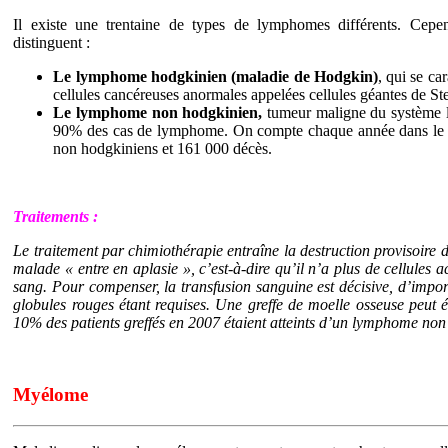
Il existe une trentaine de types de lymphomes différents. Cepe
distinguent :
Le lymphome hodgkinien (maladie de Hodgkin)
, qui se ca
cellules cancéreuses anormales appelées cellules géantes de St
Le lymphome non hodgkinien,
tumeur maligne du système l
90% des cas de lymphome. On compte chaque année dans l
non hodgkiniens et 161 000 décès.
Traitements :
Le traitement par chimiothérapie entraîne la destruction provisoire d
malade « entre en aplasie », c’est-à-dire qu’il n’a plus de cellules a
sang. Pour compenser, la transfusion sanguine est décisive, d’import
globules rouges étant requises. Une greffe de moelle osseuse peut 
10% des patients greffés en 2007 étaient atteints d’un lymphome non
Myélome