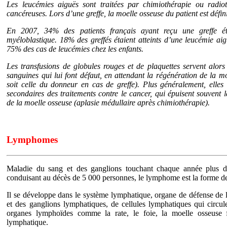
Les leucémies aiguës sont traitées par chimiothérapie ou radioth
cancéreuses. Lors d’une greffe, la moelle osseuse du patient est défin
En 2007, 34% des patients français ayant reçu une greffe éta
myéloblastique. 18% des greffés étaient atteints d’une leucémie ai
75% des cas de leucémies chez les enfants.
Les transfusions de globules rouges et de plaquettes servent alors
sanguines qui lui font défaut, en attendant la régénération de la mo
soit celle du donneur en cas de greffe). Plus généralement, elles s
secondaires des traitements contre le cancer, qui épuisent souvent l
de la moelle osseuse (aplasie médullaire après chimiothérapie).
Lymphomes
Maladie du sang et des ganglions touchant chaque année plus 
conduisant au décès de 5 000 personnes, le lymphome est la forme de
Il se développe dans le système lymphatique, organe de défense de
et des ganglions lymphatiques, de cellules lymphatiques qui circul
organes lymphoïdes comme la rate, le foie, la moelle osseuse 
lymphatique.