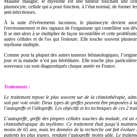
Maladie maligne, le myélome est une tumeur touchant une cellul
plasmocyte, cellule qui a pour fonction, à l’état normal, de former le
anti-infectieuses.
À la suite d'événements inconnus, le plasmocyte devient ano
l'environnement et des signaux de l'organisme qui contrôlent son d
Il se met alors à se multiplier de façon incontrôlée et cette proliféra
autres cellules et de l'os qui l'entoure. Elle touche souvent plusie
myélome multiple.
Comme pour la plupart des autres tumeurs hématologiques, l’origin
jour et la maladie n’est pas héréditaire. Elle touche plus particuliè
nouveaux cas sont diagnostiqués chaque année en France.
Traitements :
Le traitement repose le plus souvent sur de la chimiothérapie, admin
soit par voie orale. Deux types de greffes peuvent être proposées à 
l’autogreffe et l’allogreffe. Les objectifs et les techniques de ces 2 tra
L’autogreffe, greffe des propres cellules souches du malade, est un 
chimiothérapique du myélome. Ce traitement était jusqu’à mainten
moins de 65 ans, mais les données de la recherche ont fait évoluer l
patients les plus jeunes, rendant l’autogreffe moins utile. Le traitem