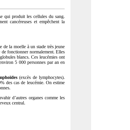
 qui produit les cellules du sang.
nnent cancéreuses et empêchent la
le de la moelle à un stade très jeune
he de fonctionner normalement. Elles
e globules blancs. Ces leucémies ont
 environ 5 000 personnes par an en
mphoïdes
(excès de lymphocytes).
20% des cas de leucémie. On estime
onnes.
envahir d’autres organes comme les
erveux central.