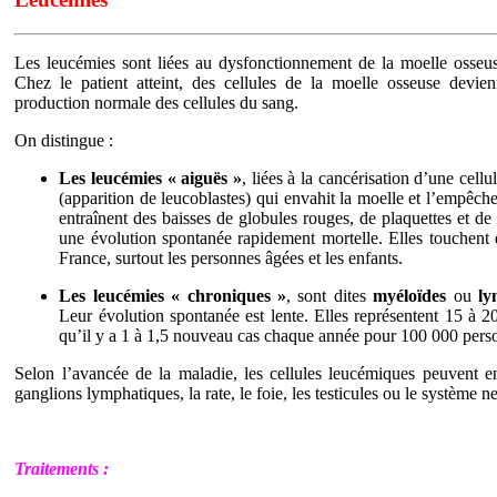
Les leucémies sont liées au dysfonctionnement de la moelle osseuse
Chez le patient atteint, des cellules de la moelle osseuse devie
production normale des cellules du sang.
On distingue :
Les leucémies « aiguës »
, liées à la cancérisation d’une cellu
(apparition de leucoblastes) qui envahit la moelle et l’empêc
entraînent des baisses de globules rouges, de plaquettes et d
une évolution spontanée rapidement mortelle. Elles touchent
France, surtout les personnes âgées et les enfants.
Les leucémies « chroniques »
, sont dites
myéloïdes
ou
ly
Leur évolution spontanée est lente. Elles représentent 15 à 
qu’il y a 1 à 1,5 nouveau cas chaque année pour 100 000 pers
Selon l’avancée de la maladie, les cellules leucémiques peuvent 
ganglions lymphatiques, la rate, le foie, les testicules ou le système n
Traitements :