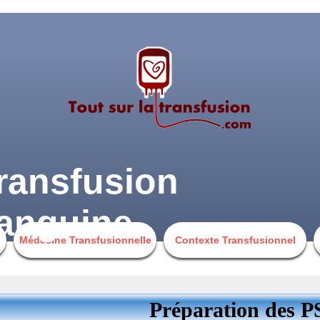
ransfusion
anguine
Médecine Transfusionnelle
Contexte Transfusionnel
Préparation des P