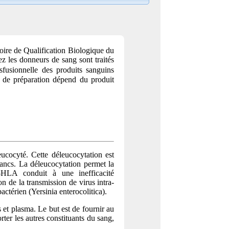
toire de Qualification Biologique du
 les donneurs de sang sont traités
nsfusionnelle des produits sanguins
ce de préparation dépend du produit
eucocyté. Cette déleucocytation est
ancs. La déleucocytation permet la
-HLA conduit à une inefficacité
on de la transmission de virus intra-
térien (Yersinia enterocolitica).
 et plasma. Le but est de fournir au
ter les autres constituants du sang,