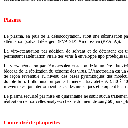
Plasma
Le plasma, en plus de la déleucocytation, subit une sécurisation p
atténuation (solvant détergent (PVA SD), Amotosalen (PVA IA)).
La viro-atténuation par addition de solvant et de détergent est
permettant l'atténuation virale des virus à enveloppe lipo-protéïq
La viro-atténuation par l'Amotosalen et action de la lumière ultravio
blocage de la réplication du génome des virus. L’Amotosalen est un d
de façon réversible au niveau des bases pyrimidiques des mol
double brin. L’illumination par la lumière ultraviolette A (380 à 4
irréversibles qui interrompent les acides nucléiques et bloquent leur ré
Le plasma sécurisé par mise en quarantaine ne subit aucun traitement
réalisation de nouvelles analyses chez le donneur de sang 60 jours pl
Concentré de plaquettes