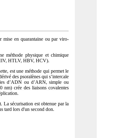
ar mise en quarantaine ou par viro-
 une méthode physique et chimique
ue (HIV, HTLV, HBV, HCV).
lette, est une méthode qui permet le
érivé des psoralènes qui s’intercale
écules d’ADN ou d’ARN, simple ou
00 nm) crée des liaisons covalentes
plication.
. La sécurisation est obtenue par la
us tard lors d'un second don.