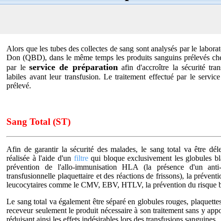
Alors que les tubes des collectes de sang sont analysés par le labora
Don (QBD), dans le même temps les produits sanguins prélevés chez
service de préparation
par le
afin d'accroître la sécurité tra
labiles avant leur transfusion. Le traitement effectué par le servi
prélevé.
Sang Total (ST)
Afin de garantir la sécurité des malades, le sang total va être dél
réalisée à l'aide d'un
filtre
qui bloque exclusivement les globules bl
prévention de l'allo-immunisation HLA (la présence d'un anti
transfusionnelle plaquettaire et des réactions de frissons), la préventi
leucocytaires comme le CMV, EBV, HTLV, la prévention du risque bac
Le sang total va également être séparé en globules rouges, plaquettes
receveur seulement le produit nécessaire à son traitement sans y appor
réduisant ainsi les effets indésirables lors des transfusions sanguines.