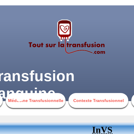
ransfusion
anguine
Médecine Transfusionnelle
Contexte Transfusionnel
InVS