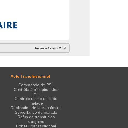
Révisé le 07 août 2024
Acte Transfusionnel
Commande de PSL
Contrôle à réception des
PSL
Contrôle ultime au lit du
malade
Réalisation de la transfusion
Surveillance du malade
Refus de transfusion
sanguine
Conseil transfusionnel