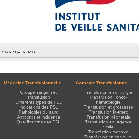
Créé le 01 janvier 2013
Médecine Transfusionnelle
Contexte Transfusionnel
Groupe sanguin et
Transfusion en chirurgie
Transfusion
Transfusion : onco-
Différents types de PSL
hématologie
Indications des PSL
Transfusion et grossesse
Pathologies du sang
Transfusion in-utero
Anticorps et incidence
Transfusion néonatale
Qualifications des PSL
Transfusion en urgence
vitale
Transfusion massive
Transfusion en cas AHAI